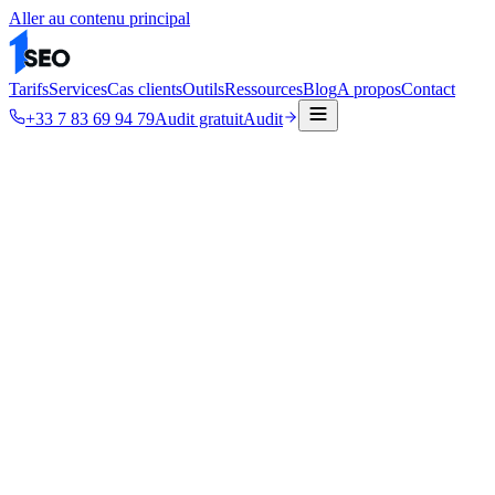
Aller au contenu principal
Tarifs
Services
Cas clients
Outils
Ressources
Blog
A propos
Contact
+33 7 83 69 94 79
Audit gratuit
Audit