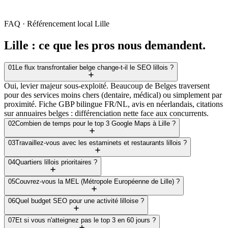
· Actif SEO qui dure
· Exclusivité géo-sectorielle sur
Lille
FAQ · Référencement local
Lille
Lille
: ce que les pros nous demandent.
01
Le flux transfrontalier belge change-t-il le SEO lillois ?
Oui, levier majeur sous-exploité. Beaucoup de Belges traversent
pour des services moins chers (dentaire, médical) ou simplement par
proximité. Fiche GBP bilingue FR/NL, avis en néerlandais, citations
sur annuaires belges : différenciation nette face aux concurrents.
02
Combien de temps pour le top 3 Google Maps à Lille ?
03
Travaillez-vous avec les estaminets et restaurants lillois ?
04
Quartiers lillois prioritaires ?
05
Couvrez-vous la MEL (Métropole Européenne de Lille) ?
06
Quel budget SEO pour une activité lilloise ?
07
Et si vous n'atteignez pas le top 3 en 60 jours ?