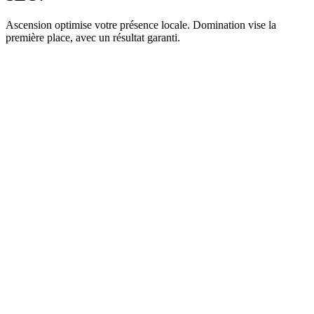
Ascension optimise votre présence locale. Domination vise la
première place, avec un résultat garanti.
Pack
997
€
HT setup
puis
497
€/mois HT
dès le mois 2
Valeur réelle estimée ·
5 500
€
Inclus dans la formule
Audit complet GBP + analyse concurrents (PDF)
Recherche mots-clés locaux stratégiques
Optimisation complète Google Business Profile
Top 20 citations annuaires premium FR + 50-100 générales
+
3
autres prestations incluses
+
3
bonus offerts
(
1 650
€ de valeur), détaillés sur la page tarifs.
Choisir le Pack Ascension