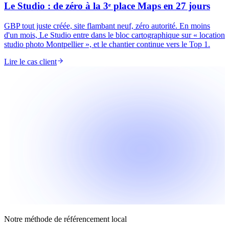
Le Studio : de zéro à la 3ᵉ place Maps en 27 jours
GBP tout juste créée, site flambant neuf, zéro autorité. En moins
d'un mois, Le Studio entre dans le bloc cartographique sur « location
studio photo Montpellier », et le chantier continue vers le Top 1.
Lire le cas client
Notre méthode de référencement local