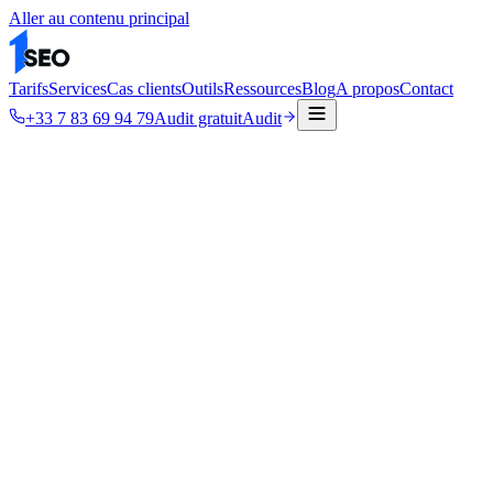
Aller au contenu principal
Tarifs
Services
Cas clients
Outils
Ressources
Blog
A propos
Contact
+33 7 83 69 94 79
Audit gratuit
Audit