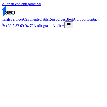
Aller au contenu principal
Tarifs
Services
Cas clients
Outils
Ressources
Blog
A propos
Contact
+33 7 83 69 94 79
Audit gratuit
Audit