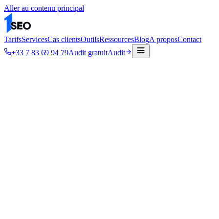
Aller au contenu principal
Tarifs
Services
Cas clients
Outils
Ressources
Blog
A propos
Contact
+33 7 83 69 94 79
Audit gratuit
Audit