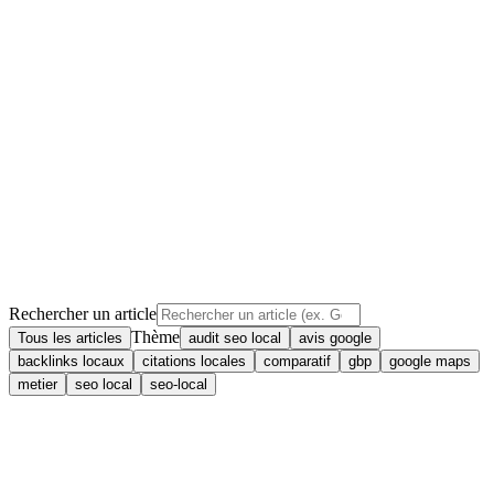
Pour comprendre,
et mieux exécuter.
Rechercher un article
Thème
Tous les articles
audit seo local
avis google
backlinks locaux
citations locales
comparatif
gbp
google maps
metier
seo local
seo-local
14
min
seo-local
Référencement local : comment propulser