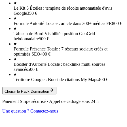
Le Kit 5 Étoiles : template de récolte automatisée d'avis
Google
350
€
Formule Autorité Locale : article dans 300+ médias FR
800
€
Tableau de Bord Visibilité : position GeoGrid
hebdomadaire
500
€
Formule Présence Totale : 7 réseaux sociaux créés et
optimisés SEO
400
€
Booster d'Autorité Locale : backlinks multi-sources
avancés
500
€
Territoire Google : Boost de citations My Maps
400
€
Choisir le Pack
Domination
Paiement Stripe sécurisé · Appel de cadrage sous 24 h
Une question ? Contactez-nous