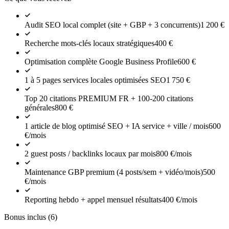
Audit SEO local complet (site + GBP + 3 concurrents)
1 200
€
Recherche mots-clés locaux stratégiques
400
€
Optimisation complète Google Business Profile
600
€
1 à 5 pages services locales optimisées SEO
1 750
€
Top 20 citations PREMIUM FR + 100-200 citations
générales
800
€
1 article de blog optimisé SEO + IA service + ville / mois
600
€
/mois
2 guest posts / backlinks locaux par mois
800
€
/mois
Maintenance GBP premium (4 posts/sem + vidéo/mois)
500
€
/mois
Reporting hebdo + appel mensuel résultats
400
€
/mois
Bonus inclus (
6
)