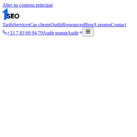
Aller au contenu principal
Tarifs
Services
Cas clients
Outils
Ressources
Blog
A propos
Contact
+33 7 83 69 94 79
Audit gratuit
Audit