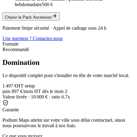
hebdomadaire
500
€
Choisir le Pack
Ascension
Paiement Stripe sécurisé · Appel de cadrage sous 24 h
Une question ? Contactez-nous
Formule
Recommandé
Domination
Le dispositif complet pour s'installer en tête de votre marché local.
1 497
€
HT setup
puis
897
€/mois HT
dès le mois 2
Valeur livrée ·
10 000
€ · ratio
6.7
x
Garantie
Podium Maps atteint sur votre ville sous délai contractuel, sinon
nous poursuivons le travail à nos frais.
Ce que vous recevez