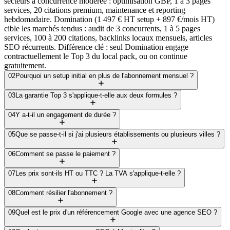
secteurs à concurrence modérée : optimisation GBP, 1 à 3 pages
services, 20 citations premium, maintenance et reporting
hebdomadaire. Domination (1 497 € HT setup + 897 €/mois HT)
cible les marchés tendus : audit de 3 concurrents, 1 à 5 pages
services, 100 à 200 citations, backlinks locaux mensuels, articles
SEO récurrents. Différence clé : seul Domination engage
contractuellement le Top 3 du local pack, ou on continue
gratuitement.
02
Pourquoi un setup initial en plus de l'abonnement mensuel ?
03
La garantie Top 3 s'applique-t-elle aux deux formules ?
04
Y a-t-il un engagement de durée ?
05
Que se passe-t-il si j'ai plusieurs établissements ou plusieurs villes ?
06
Comment se passe le paiement ?
07
Les prix sont-ils HT ou TTC ? La TVA s'applique-t-elle ?
08
Comment résilier l'abonnement ?
09
Quel est le prix d'un référencement Google avec une agence SEO ?