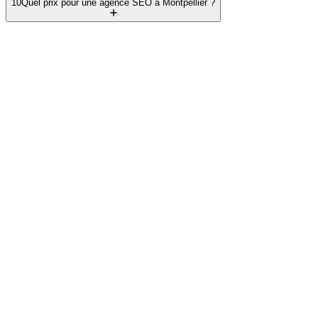
10
Quel prix pour une agence SEO à Montpellier ?
Démarrer
On audite votre fiche.
Ensuite on en
parle.
Réservez 30 minutes en visio avec Nathanaël Butet. On prépare
votre audit SEO local, on le parcourt ensemble, et vous décidez.
Réserver mon audit gratuit
Voir les tarifs
Question simple ? Voir la FAQ ou nous écrire.