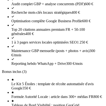
Audit complet GBP + analyse concurrents (PDF)
600
€
Recherche mots-clés locaux stratégiques
400
€
Optimisation complète Google Business Profile
600
€
Top 20 citations annuaires premium FR + 50-100
générales
400
€
1 à 3 pages services locales optimisées SEO
1 250
€
Maintenance GBP mensuelle (posts + photos + avis)
300
€
/mois
Reporting hebdo WhatsApp + Drive
300
€
/mois
Bonus inclus (
3
)
Le Kit 5 Étoiles : template de récolte automatisée d'avis
Google
350
€
Formule Autorité Locale : article dans 300+ médias FR
800
€
Tableau de Bord Visibilité : position GeoGrid