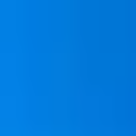
Aller au contenu principal
Tarifs
Services
Cas clients
Outils
Ressources
Blog
A propos
Contact
+33 7 83 69 94 79
Audit gratuit
Audit