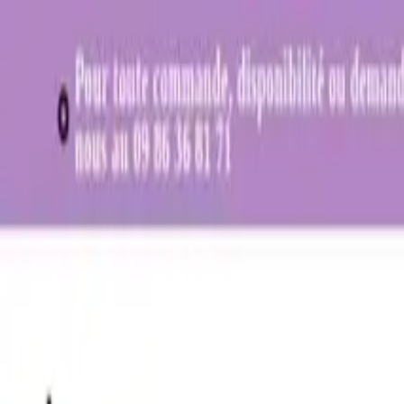
Aller au contenu principal
Tarifs
Services
Cas clients
Outils
Ressources
Blog
A propos
Contact
+33 7 83 69 94 79
Audit gratuit
Audit