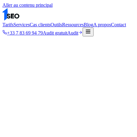
Aller au contenu principal
Tarifs
Services
Cas clients
Outils
Ressources
Blog
A propos
Contact
+33 7 83 69 94 79
Audit gratuit
Audit