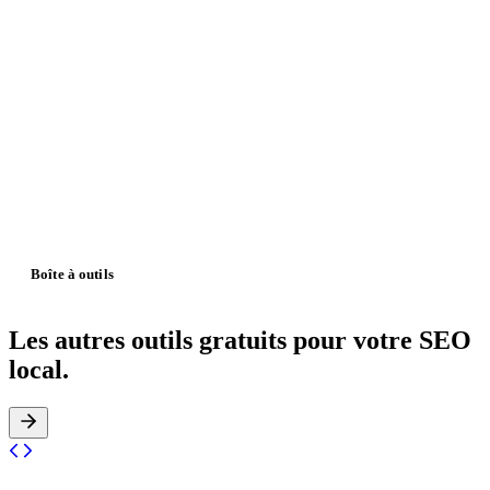
03
Google affiche-t-il toujours les FAQ en rich snippets ?
04
Combien de questions puis-je inclure dans un schema FAQPage ?
05
Où placer le code JSON-LD généré sur mon site ?
06
Puis-je mettre un schema FAQ sur toutes mes pages ?
07
Quelle différence entre schema FAQPage et HowTo ou QAPage ?
08
Comment vérifier que mon schema FAQPage est valide ?
Boîte à outils
Les autres outils
gratuits pour votre SEO
local.