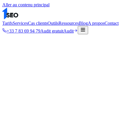
Aller au contenu principal
Tarifs
Services
Cas clients
Outils
Ressources
Blog
A propos
Contact
+33 7 83 69 94 79
Audit gratuit
Audit