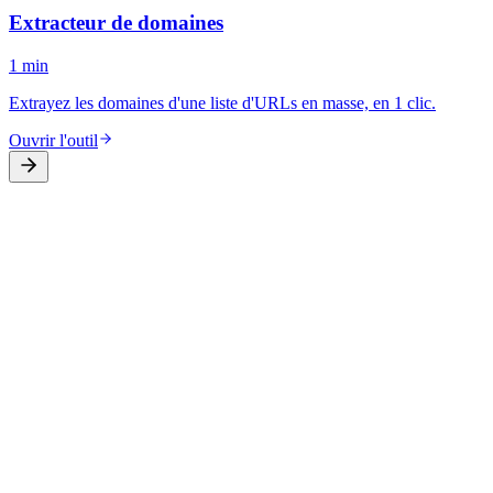
Extracteur de domaines
1 min
Extrayez les domaines d'une liste d'URLs en masse, en 1 clic.
Ouvrir l'outil
Démarrer
On audite votre fiche.
Ensuite on en
parle.
Réservez 30 minutes en visio avec Nathanaël Butet. On prépare
votre audit SEO local, on le parcourt ensemble, et vous décidez.
Réserver mon audit gratuit
Voir les tarifs
Question simple ? Voir la FAQ ou nous écrire.